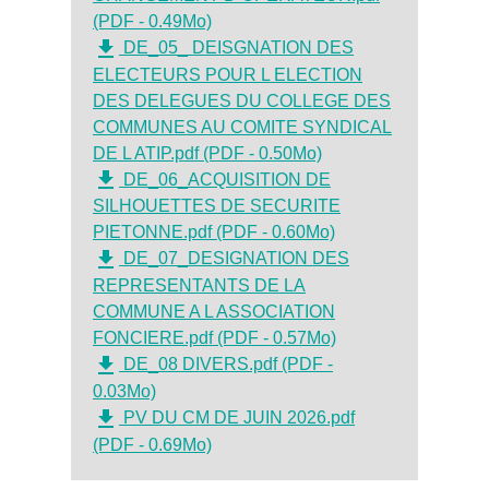
(PDF - 0.49Mo)
file_download
DE_05_ DEISGNATION DES
ELECTEURS POUR L ELECTION
DES DELEGUES DU COLLEGE DES
COMMUNES AU COMITE SYNDICAL
DE L ATIP.pdf (PDF - 0.50Mo)
file_download
DE_06_ACQUISITION DE
SILHOUETTES DE SECURITE
PIETONNE.pdf (PDF - 0.60Mo)
file_download
DE_07_DESIGNATION DES
REPRESENTANTS DE LA
COMMUNE A L ASSOCIATION
FONCIERE.pdf (PDF - 0.57Mo)
file_download
DE_08 DIVERS.pdf (PDF -
0.03Mo)
file_download
PV DU CM DE JUIN 2026.pdf
(PDF - 0.69Mo)