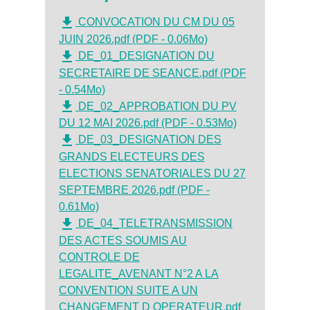
file_download
CONVOCATION DU CM DU 05
JUIN 2026.pdf (PDF - 0.06Mo)
file_download
DE_01_DESIGNATION DU
SECRETAIRE DE SEANCE.pdf (PDF
- 0.54Mo)
file_download
DE_02_APPROBATION DU PV
DU 12 MAI 2026.pdf (PDF - 0.53Mo)
file_download
DE_03_DESIGNATION DES
GRANDS ELECTEURS DES
ELECTIONS SENATORIALES DU 27
SEPTEMBRE 2026.pdf (PDF -
0.61Mo)
file_download
DE_04_TELETRANSMISSION
DES ACTES SOUMIS AU
CONTROLE DE
LEGALITE_AVENANT N°2 A LA
CONVENTION SUITE A UN
CHANGEMENT D OPERATEUR.pdf