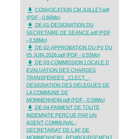
file_download
CONVOCATION CM JUILLET.pdf
(PDF - 0.66Mo)
file_download
DE-01-DESIGNATION DU
SECRETAIRE DE SEANCE.pdf (PDF
- 0.58Mo)
file_download
DE-02-APPROBATION DU PV DU
05 JUIN 2026.pdf (PDF - 0.55Mo)
file_download
DE-03-COMMISSION LOCALE D
EVALUATION DES CHARGES
TRANSFEREES _CLECT_ -
DESIGNATION DES DELEGUES DE
LA COMMUNE DE
MOMMENHEIM.pdf (PDF - 0.59Mo)
file_download
DE-04-PAIMENT DE TOUTE
INDEMNITE PERCUE PAR UN
AGENT COMMUNAL -
SECRETARIAT DE L AF DE
MOMMENHEIM - REMBOURSEMENT