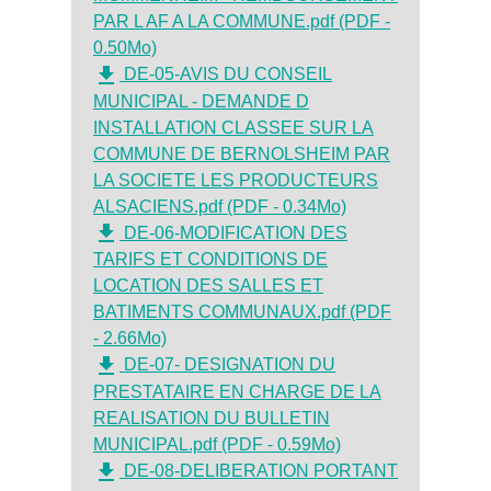
PAR L AF A LA COMMUNE.pdf (PDF -
0.50Mo)
file_download
DE-05-AVIS DU CONSEIL
MUNICIPAL - DEMANDE D
INSTALLATION CLASSEE SUR LA
COMMUNE DE BERNOLSHEIM PAR
LA SOCIETE LES PRODUCTEURS
ALSACIENS.pdf (PDF - 0.34Mo)
file_download
DE-06-MODIFICATION DES
TARIFS ET CONDITIONS DE
LOCATION DES SALLES ET
BATIMENTS COMMUNAUX.pdf (PDF
- 2.66Mo)
file_download
DE-07- DESIGNATION DU
PRESTATAIRE EN CHARGE DE LA
REALISATION DU BULLETIN
MUNICIPAL.pdf (PDF - 0.59Mo)
file_download
DE-08-DELIBERATION PORTANT